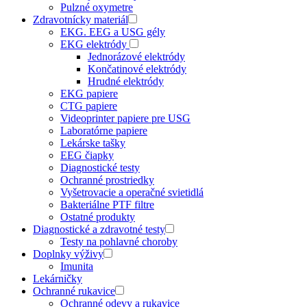
Pulzné oxymetre
Zdravotnícky materiál
EKG. EEG a USG gély
EKG elektródy
Jednorázové elektródy
Končatinové elektródy
Hrudné elektródy
EKG papiere
CTG papiere
Videoprinter papiere pre USG
Laboratórne papiere
Lekárske tašky
EEG čiapky
Diagnostické testy
Ochranné prostriedky
Vyšetrovacie a operačné svietidlá
Bakteriálne PTF filtre
Ostatné produkty
Diagnostické a zdravotné testy
Testy na pohlavné choroby
Doplnky výživy
Imunita
Lekárničky
Ochranné rukavice
Ochranné odevy a rukavice