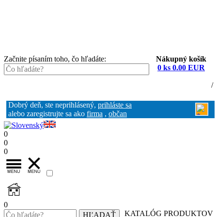
Začnite písaním toho, čo hľadáte:
Nákupný košík
0 ks 0.00 EUR
Nákupný košík (0)
Registrácia
/
Prihlásenie
Dobrý deň, ste neprihlásený,
prihláste sa
alebo zaregistrujte sa ako
firma
,
občan
0
0
0
0
KATALÓG PRODUKTOV