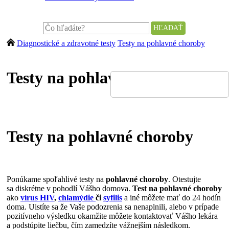
Diagnostické a zdravotné testy
Testy na pohlavné choroby
Testy na pohlavné choroby
Testy na pohlavné choroby
Ponúkame spoľahlivé testy na
pohlavné choroby
. Otestujte
sa diskrétne v pohodlí Vášho domova.
Test na pohlavné choroby
ako
vírus HIV
,
chlamýdie
či
syfilis
a iné môžete mať do 24 hodín
doma. Uistíte sa že Vaše podozrenia sa nenaplnili, alebo v prípade
pozitívneho výsledku okamžite môžete kontaktovať Vášho lekára
a podstúpite liečbu, čím zamedzíte vážnejším následkom.