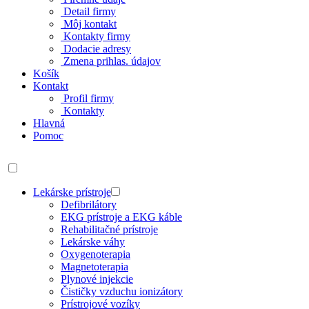
Detail firmy
Môj kontakt
Kontakty firmy
Dodacie adresy
Zmena prihlas. údajov
Košík
Kontakt
Profil firmy
Kontakty
Hlavná
Pomoc
Lekárske prístroje
Defibrilátory
EKG prístroje a EKG káble
Rehabilitačné prístroje
Lekárske váhy
Oxygenoterapia
Magnetoterapia
Plynové injekcie
Čističky vzduchu ionizátory
Prístrojové vozíky