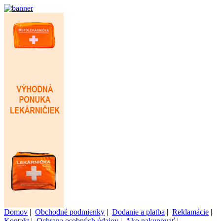
Domov
|
Obchodné podmienky
|
Dodanie a platba
|
Reklamácie
|
Kontakt
|
Ochrana osobných údajov
|
Ako nakupovať
|