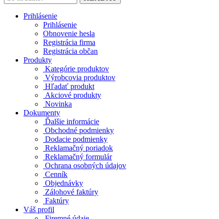
Prihlásenie
Prihlásenie
Obnovenie hesla
Registrácia firma
Registrácia občan
Produkty
Kategórie produktov
Výrobcovia produktov
Hľadať produkt
Akciové produkty
Novinka
Dokumenty
Ďalšie informácie
Obchodné podmienky
Dodacie podmienky
Reklamačný poriadok
Reklamačný formulár
Ochrana osobných údajov
Cenník
Objednávky
Zálohové faktúry
Faktúry
Váš profil
Firemné údaje