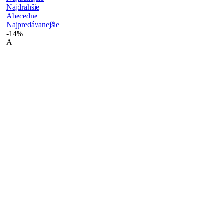
Najdrahšie
Abecedne
Najpredávanejšie
-14%
A