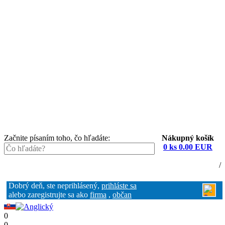
Začnite písaním toho, čo hľadáte:
Nákupný košík
0 ks 0.00 EUR
Nákupný košík (0)
Registrácia
/
Prihlásenie
Dobrý deň, ste neprihlásený,
prihláste sa
alebo zaregistrujte sa ako
firma
,
občan
0
0