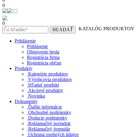
0
0
KATALÓG PRODUKTOV
Prihlásenie
Prihlásenie
Obnovenie hesla
Registrácia firma
Registrácia občan
Produkty
Kategórie produktov
Výrobcovia produktov
Hľadať produkt
Akciové produkty
Novinka
Dokumenty
Ďalšie informácie
Obchodné podmienky
Dodacie podmienky
Reklamačný poriadok
Reklamačný formulár
Ochrana osobných údajov