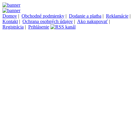
Domov
|
Obchodné podmienky
|
Dodanie a platba
|
Reklamácie
|
Kontakt
|
Ochrana osobných údajov
|
Ako nakupovať
|
Registrácia
|
Prihlásenie