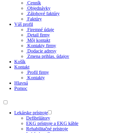
Cenník
Objednávky
Zálohové faktúry
Faktúry
Váš profil
Firemné údaje
Detail firmy
Môj kontakt
Kontakty firmy
Dodacie adresy
Zmena prihlas. údajov
Košík
Kontakt
Profil firmy
Kontakty
Hlavná
Pomoc
Lekárske prístroje
Defibrilátory
EKG prístroje a EKG káble
Rehabilitačné prístroje