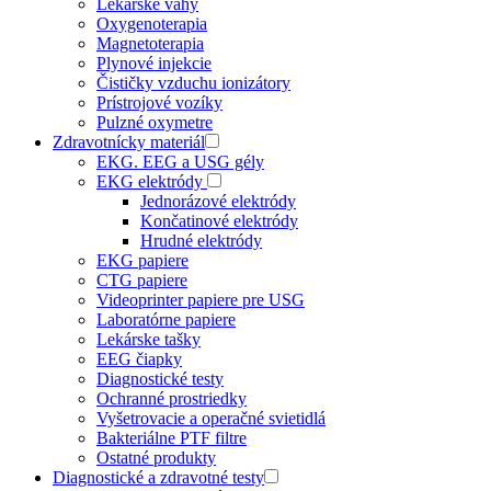
Lekárske váhy
Oxygenoterapia
Magnetoterapia
Plynové injekcie
Čističky vzduchu ionizátory
Prístrojové vozíky
Pulzné oxymetre
Zdravotnícky materiál
EKG. EEG a USG gély
EKG elektródy
Jednorázové elektródy
Končatinové elektródy
Hrudné elektródy
EKG papiere
CTG papiere
Videoprinter papiere pre USG
Laboratórne papiere
Lekárske tašky
EEG čiapky
Diagnostické testy
Ochranné prostriedky
Vyšetrovacie a operačné svietidlá
Bakteriálne PTF filtre
Ostatné produkty
Diagnostické a zdravotné testy