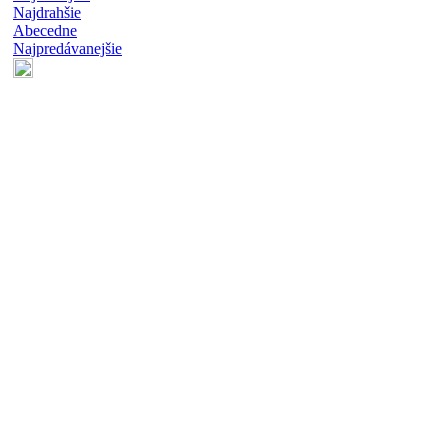
Najdrahšie
Abecedne
Najpredávanejšie