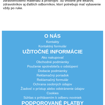
zdravotníckeho materiálu a prístrojov. Sú vhodné pre lekárov,
zdravotníkov aj ďalších odborníkov, ktorí potrebujú mať vybavenie
vždy po ruke.
O NÁS
Kontakty
Kontaktný formulár
UŽITOČNÉ INFORMÁCIE
Ako nakupovať
Obchodné podmienky
Poučenie spotrebiteľa o odstúpení
Dodacie podmienky
Reklamačný poriadok
Reklamačný formulár
Ochrana osobných údajov
Žiadosť o prístup alebo odstránenie údajov
Cookies
Súhlas s prihlásením k odberu noviniek
PODPOROVANÉ PLATBY