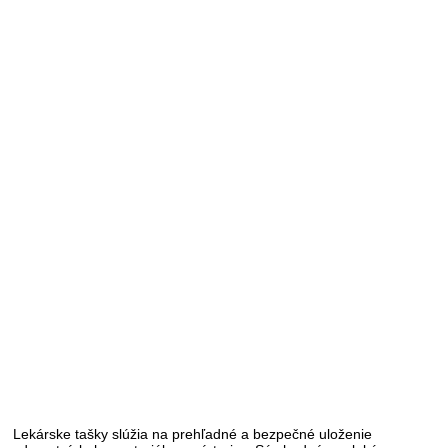
VALIGETTA LEATHER - lekárska taška
- pevné dno - vo vnútri vrecko na zips Materiál: pravá koža Vonkajšie
rozmery: 34 x 17 x 21 cm Farebné prevedenie: hnedá
317.75 EUR
Detail
Lekárske tašky slúžia na prehľadné a bezpečné uloženie